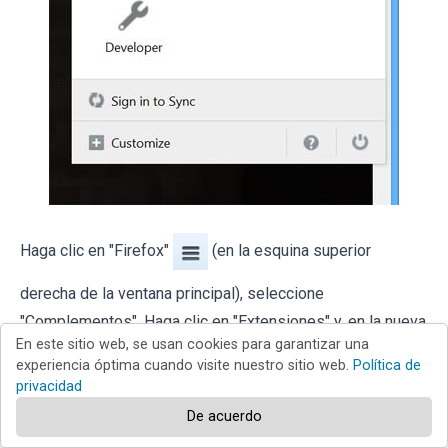
Haga clic en "Firefox"
(en la esquina superior
derecha de la ventana principal), seleccione
"Complementos". Haga clic en "Extensiones" y, en la nueva
En este sitio web, se usan cookies para garantizar una
pantalla, elimine los complementos instalados
experiencia óptima cuando visite nuestro sitio web.
Política de
recientemente que parezcan sospechosos.
privacidad
De acuerdo