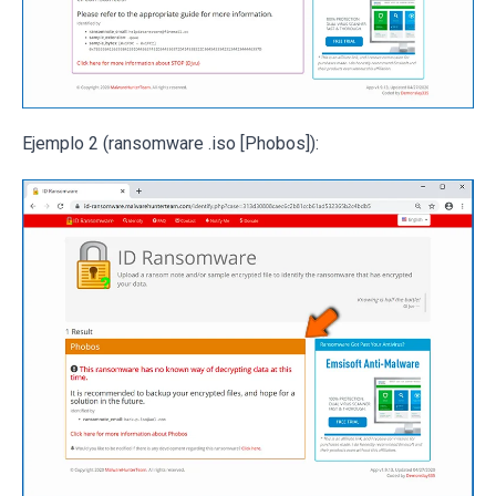
Ejemplo 2 (ransomware .iso [Phobos]):