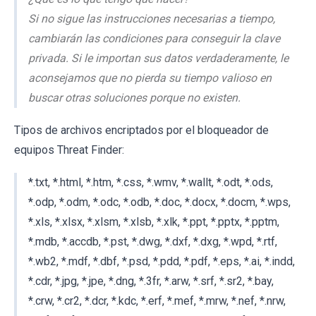
Si no sigue las instrucciones necesarias a tiempo,
cambiarán las condiciones para conseguir la clave
privada. Si le importan sus datos verdaderamente, le
aconsejamos que no pierda su tiempo valioso en
buscar otras soluciones porque no existen.
Tipos de archivos encriptados por el bloqueador de
equipos Threat Finder:
*.txt, *.html, *.htm, *.css, *.wmv, *.wallt, *.odt, *.ods,
*.odp, *.odm, *.odc, *.odb, *.doc, *.docx, *.docm, *.wps,
*.xls, *.xlsx, *.xlsm, *.xlsb, *.xlk, *.ppt, *.pptx, *.pptm,
*.mdb, *.accdb, *.pst, *.dwg, *.dxf, *.dxg, *.wpd, *.rtf,
*.wb2, *.mdf, *.dbf, *.psd, *.pdd, *.pdf, *.eps, *.ai, *.indd,
*.cdr, *.jpg, *.jpe, *.dng, *.3fr, *.arw, *.srf, *.sr2, *.bay,
*.crw, *.cr2, *.dcr, *.kdc, *.erf, *.mef, *.mrw, *.nef, *.nrw,