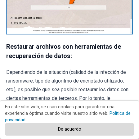
Restaurar archivos con herramientas de
recuperación de datos:
Dependiendo de la situación (calidad de la infección de
ransomware, tipo de algoritmo de encriptado utilizado,
etc.), es posible que sea posible restaurar los datos con
ciertas herramientas de terceros. Por lo tanto, le
recomendamos que utilice la
herramienta Recuva
En este sitio web, se usan cookies para garantizar una
experiencia óptima cuando visite nuestro sitio web.
Política de
desarrollada por CCleaner
. Esta herramienta admite más
privacidad
de mil tipos de datos (gráficos, video, audio, documentos,
De acuerdo
etc.) y es muy intuitiva (se necesitan pocos