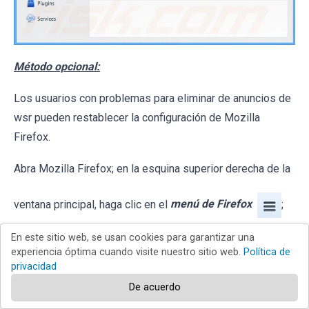
Método opcional:
Los usuarios con problemas para eliminar de anuncios de
wsr pueden restablecer la configuración de Mozilla
Firefox.
Abra Mozilla Firefox; en la esquina superior derecha de la
ventana principal, haga clic en el
menú de Firefox
;
En este sitio web, se usan cookies para garantizar una
en el menú desplegado, pulse sobre el icono
Abrir menú
experiencia óptima cuando visite nuestro sitio web.
Política de
privacidad
de ayuda
De acuerdo