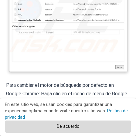
Para cambiar el motor de búsqueda por defecto en
Google Chrome: Haga clic en el icono de menú de Google
En este sitio web, se usan cookies para garantizar una
Chrome
(esquina superior derecha de Google
experiencia óptima cuando visite nuestro sitio web.
Política de
privacidad
Chrome), seleccione "Configuración", en la sección de
De acuerdo
"Búsqueda" haga clic en "Administrar motores de
búsqueda...", elimine "
myspeedtestxp
" y seleccione o