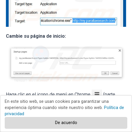
Cambie su página de inicio:
Haga clic en el icono de menú en Chrome
(parte
En este sitio web, se usan cookies para garantizar una
superior derecha de Google Chrome), seleccione
experiencia óptima cuando visite nuestro sitio web.
Política de
privacidad
"Herramientas". En la sección "Al iniciar", haga clic
De acuerdo
"establecer páginas", sitúe el cursor sobre
hxxp://www.my.parallaxsearch.com
y haga clic sobre el