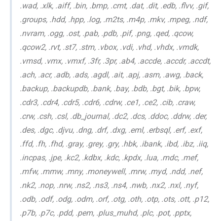
.wad, .xlk, .aiff, .bin, .bmp, .cmt, .dat, .dit, .edb, .flvv, .gif,
.groups, .hdd, .hpp, .log, .m2ts, .m4p, .mkv, .mpeg, .ndf,
.nvram, .ogg, .ost, .pab, .pdb, .pif, .png, .qed, .qcow,
.qcow2, .rvt, .st7, .stm, .vbox, .vdi, .vhd, .vhdx, .vmdk,
.vmsd, .vmx, .vmxf, .3fr, .3pr, .ab4, .accde, .accdr, .accdt,
.ach, .acr, .adb, .ads, .agdl, .ait, .apj, .asm, .awg, .back,
.backup, .backupdb, .bank, .bay, .bdb, .bgt, .bik, .bpw,
.cdr3, .cdr4, .cdr5, .cdr6, .cdrw, .ce1, .ce2, .cib, .craw,
.crw, .csh, .csl, .db_journal, .dc2, .dcs, .ddoc, .ddrw, .der,
.des, .dgc, .djvu, .dng, .drf, .dxg, .eml, .erbsql, .erf, .exf,
.ffd, .fh, .fhd, .gray, .grey, .gry, .hbk, .ibank, .ibd, .ibz, .iiq,
.incpas, .jpe, .kc2, .kdbx, .kdc, .kpdx, .lua, .mdc, .mef,
.mfw, .mmw, .mny, .moneywell, .mrw, .myd, .ndd, .nef,
.nk2, .nop, .nrw, .ns2, .ns3, .ns4, .nwb, .nx2, .nxl, .nyf,
.odb, .odf, .odg, .odm, .orf, .otg, .oth, .otp, .ots, .ott, .p12,
.p7b, .p7c, .pdd, .pem, .plus_muhd, .plc, .pot, .pptx,