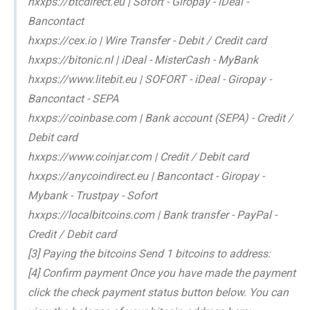
hxxps://btcdirect.eu | Sofort - Giropay - iDeal -
Bancontact
hxxps://cex.io | Wire Transfer - Debit / Credit card
hxxps://bitonic.nl | iDeal - MisterCash - MyBank
hxxps://www.litebit.eu | SOFORT - iDeal - Giropay -
Bancontact - SEPA
hxxps://coinbase.com | Bank account (SEPA) - Credit /
Debit card
hxxps://www.coinjar.com | Credit / Debit card
hxxps://anycoindirect.eu | Bancontact - Giropay -
Mybank - Trustpay - Sofort
hxxps://localbitcoins.com | Bank transfer - PayPal -
Credit / Debit card
[3] Paying the bitcoins Send 1 bitcoins to address:
[4] Confirm payment Once you have made the payment
click the check payment status button below. You can