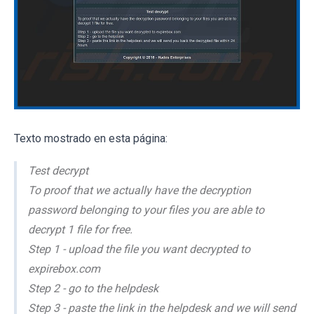
Texto mostrado en esta página:
Test decrypt
To proof that we actually have the decryption
password belonging to your files you are able to
decrypt 1 file for free.
Step 1 - upload the file you want decrypted to
expirebox.com
Step 2 - go to the helpdesk
Step 3 - paste the link in the helpdesk and we will send