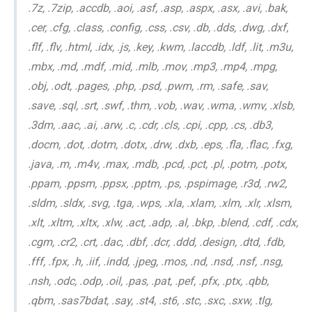
.7z, .7zip, .accdb, .aoi, .asf, .asp, .aspx, .asx, .avi, .bak,
.cer, .cfg, .class, .config, .css, .csv, .db, .dds, .dwg, .dxf,
.flf, .flv, .html, .idx, .js, .key, .kwm, .laccdb, .ldf, .lit, .m3u,
.mbx, .md, .mdf, .mid, .mlb, .mov, .mp3, .mp4, .mpg,
.obj, .odt, .pages, .php, .psd, .pwm, .rm, .safe, .sav,
.save, .sql, .srt, .swf, .thm, .vob, .wav, .wma, .wmv, .xlsb,
.3dm, .aac, .ai, .arw, .c, .cdr, .cls, .cpi, .cpp, .cs, .db3,
.docm, .dot, .dotm, .dotx, .drw, .dxb, .eps, .fla, .flac, .fxg,
.java, .m, .m4v, .max, .mdb, .pcd, .pct, .pl, .potm, .potx,
.ppam, .ppsm, .ppsx, .pptm, .ps, .pspimage, .r3d, .rw2,
.sldm, .sldx, .svg, .tga, .wps, .xla, .xlam, .xlm, .xlr, .xlsm,
.xlt, .xltm, .xltx, .xlw, .act, .adp, .al, .bkp, .blend, .cdf, .cdx,
.cgm, .cr2, .crt, .dac, .dbf, .dcr, .ddd, .design, .dtd, .fdb,
.fff, .fpx, .h, .iif, .indd, .jpeg, .mos, .nd, .nsd, .nsf, .nsg,
.nsh, .odc, .odp, .oil, .pas, .pat, .pef, .pfx, .ptx, .qbb,
.qbm, .sas7bdat, .say, .st4, .st6, .stc, .sxc, .sxw, .tlg,