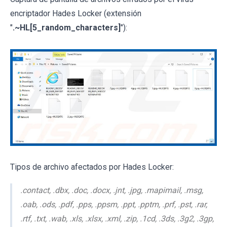
encriptador Hades Locker (extensión
"
.~HL[5_random_characters]
"):
Tipos de archivo afectados por Hades Locker:
.contact, .dbx, .doc, .docx, .jnt, .jpg, .mapimail, .msg,
.oab, .ods, .pdf, .pps, .ppsm, .ppt, .pptm, .prf, .pst, .rar,
.rtf, .txt, .wab, .xls, .xlsx, .xml, .zip, .1cd, .3ds, .3g2, .3gp,