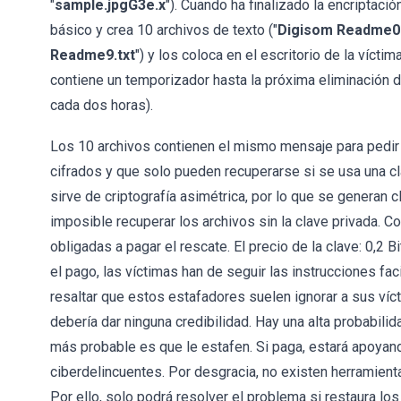
"
sample.jpgG3e.x
"). Cuando ha finalizado la encriptaci
básico y crea 10 archivos de texto ("
Digisom Readme0.
Readme9.txt
") y los coloca en el escritorio de la víc
contiene un temporizador hasta la próxima eliminación d
cada dos horas).
Los 10 archivos contienen el mismo mensaje para pedir 
cifrados y que solo pueden recuperarse si se usa una cl
sirve de criptografía asimétrica, por lo que se generan c
imposible recuperar los archivos sin la clave privada. 
obligadas a pagar el rescate. El precio de la clave: 0,2 
el pago, las víctimas han de seguir las instrucciones fa
resaltar que estos estafadores suelen ignorar a sus víc
debería dar ninguna credibilidad. Hay una alta probabilid
más probable es que le estafen. Si paga, estará apoyan
ciberdelincuentes. Por desgracia, no existen herramient
Por ello, solo podrá resolver el problema si restaura l