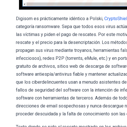
Digisom es prácticamente idéntico a Polski,
CryptoShie
categoría ransomware. Sepa que todos esos virus actúa
las víctimas y piden el pago de rescates. Por este motivo
rescate y el precio para la desencriptación. Los métod
propagan sus virus mediante troyanos, herramientas fals
infecciosos), redes P2P (torrents, eMule, etc.) y en por
gratuito de archivos, sitios web de descarga de software
software antiespía/antivirus fiable y mantener actualiz
que los ciberdelincuentes usan a menudo asistentes de 
fallos de seguridad del software con la intención de infe
software con herramientas de terceros. Además de todo e
direcciones de email sospechosas y nunca descargue ni
proceder descuidada y la falta de conocimiento son las
Texto donde se pide el rescate mostrado en los archivo