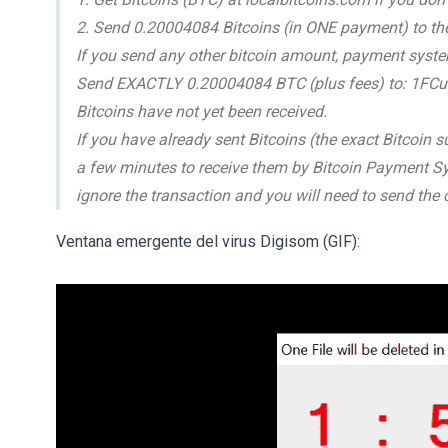
2. Send 0.20004084 Bitcoins (in ONE payment) to th
If you send any other bitcoin amount, payment system 
Send EXACTLY 0.20004084 BTC (plus fees) to: 
Bitcoins have not yet been received.
If you have already sent Bitcoins (the exact Bitcoin
a few minutes to receive them by Bitcoin Payment S
ignore the transaction and you will need to send the 
Ventana emergente del virus Digisom (GIF):