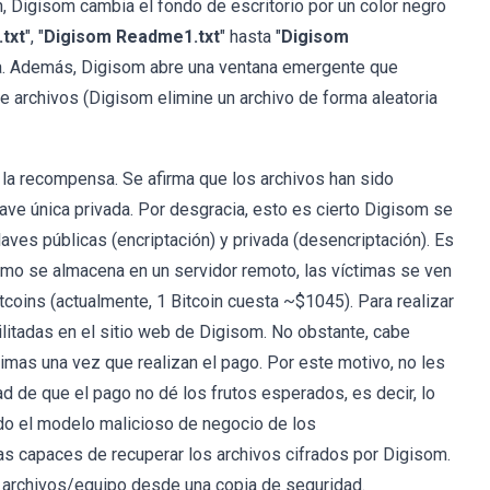
ón, Digisom cambia el fondo de escritorio por un color negro
txt
", "
Digisom Readme1.txt
" hasta "
Digisom
tima. Además, Digisom abre una ventana emergente que
e archivos (Digisom elimine un archivo de forma aleatoria
la recompensa. Se afirma que los archivos han sido
ave única privada. Por desgracia, esto es cierto Digisom se
laves públicas (encriptación) y privada (desencriptación). Es
Como se almacena en un servidor remoto, las víctimas se ven
Bitcoins (actualmente, 1 Bitcoin cuesta ~$1045). Para realizar
cilitadas en el sitio web de Digisom. No obstante, cabe
timas una vez que realizan el pago. Por este motivo, no les
ad de que el pago no dé los frutos esperados, es decir, lo
do el modelo malicioso de negocio de los
as capaces de recuperar los archivos cifrados por Digisom.
os archivos/equipo desde una copia de seguridad.