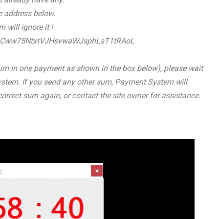
e address below.
will ignore it !
1FCuCww75NtxtVJHsvwaWJsphLsT1tRAoL
 sum in one payment as shown in the box below), please wait
ystem. If you send any other sum, Payment System will
correct sum again, or contact the site owner for assistance.