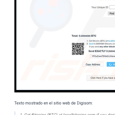
Texto mostrado en el sitio web de Digisom:
1. Get Bitcoins (BTC) at localbitcoins.com if you don