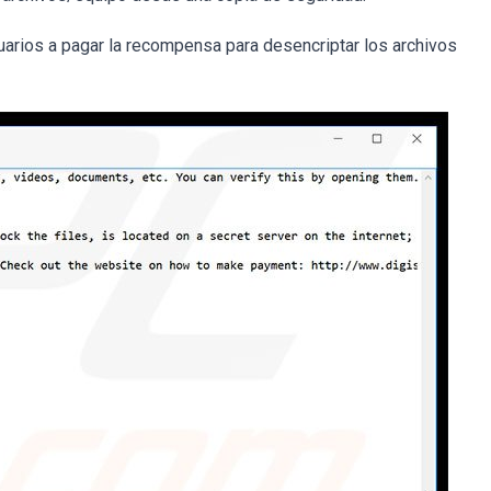
uarios a pagar la recompensa para desencriptar los archivos