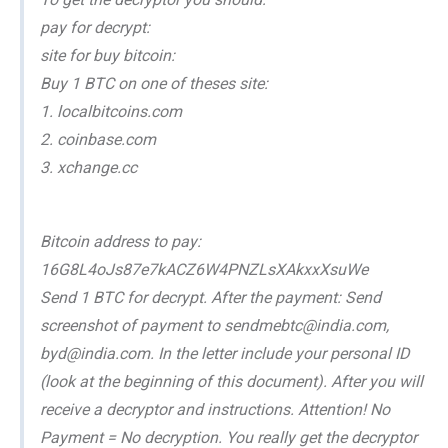
pay for decrypt:
site for buy bitcoin:
Buy 1 BTC on one of theses site:
1. localbitcoins.com
2. coinbase.com
3. xchange.cc
Bitcoin address to pay:
16G8L4oJs87e7kACZ6W4PNZLsXAkxxXsuWe
Send 1 BTC for decrypt. After the payment: Send
screenshot of payment to sendmebtc@india.com,
byd@india.com. In the letter include your personal ID
(look at the beginning of this document). After you will
receive a decryptor and instructions. Attention! No
Payment = No decryption. You really get the decryptor