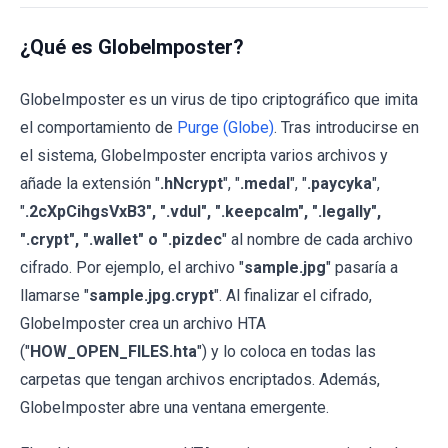
¿Qué es GlobeImposter?
GlobeImposter es un virus de tipo criptográfico que imita
el comportamiento de
Purge (Globe)
. Tras introducirse en
el sistema, GlobeImposter encripta varios archivos y
añade la extensión "
.hNcrypt
", "
.medal
", "
.paycyka
",
"
.2cXpCihgsVxB3", ".vdul", ".keepcalm", ".legally",
".crypt", ".wallet" o ".pizdec
" al nombre de cada archivo
cifrado. Por ejemplo, el archivo "
sample.jpg
" pasaría a
llamarse "
sample.jpg.crypt
". Al finalizar el cifrado,
GlobeImposter crea un archivo HTA
("
HOW_OPEN_FILES.hta
") y lo coloca en todas las
carpetas que tengan archivos encriptados. Además,
GlobeImposter abre una ventana emergente.