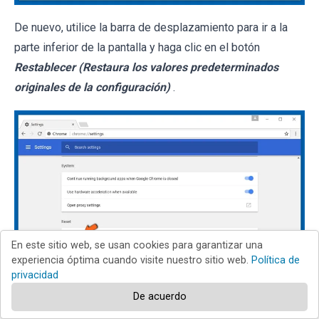
De nuevo, utilice la barra de desplazamiento para ir a la
parte inferior de la pantalla y haga clic en el botón
Restablecer (Restaura los valores predeterminados
originales de la configuración)
.
En este sitio web, se usan cookies para garantizar una
experiencia óptima cuando visite nuestro sitio web.
Política de
privacidad
En la nueva ventana, confirme que quiere restablecer la
De acuerdo
configuración predeterminada de Google Chrome haciendo