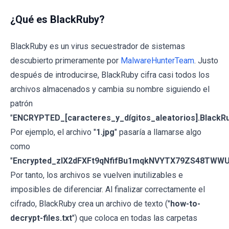
¿Qué es BlackRuby?
BlackRuby es un virus secuestrador de sistemas
descubierto primeramente por
MalwareHunterTeam
. Justo
después de introducirse, BlackRuby cifra casi todos los
archivos almacenados y cambia su nombre siguiendo el
patrón
"
ENCRYPTED_[caracteres_y_dígitos_aleatorios].BlackR
Por ejemplo, el archivo "
1.jpg
" pasaría a llamarse algo
como
"
Encrypted_zIX2dFXFt9qNfifBu1mqkNVYTX79ZS48TWWU
Por tanto, los archivos se vuelven inutilizables e
imposibles de diferenciar. Al finalizar correctamente el
cifrado, BlackRuby crea un archivo de texto ("
how-to-
decrypt-files.txt
") que coloca en todas las carpetas