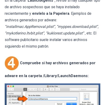
En la carpeta “
LaunchAgents
”, revise si hay cualquier tipo
de archivo sospechoso que se haya instalado
recientemente y
envíelo a la Papelera
. Ejemplos de
archivos generados por adware:
“installmac.AppRemoval.plist”, “myppes.download.plist”,
“mykotlerino.ltvbit.plist”, “kuklorest.update.plist”
, etc. El
software publicitario suele instalar varios archivos
siguiendo el mismo patrón.
Compruebe si hay archivos generados por
adware en la carpeta /Library/LaunchDaemons: