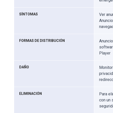
emerge
SÍNTOMAS
Ver anu
Anuncio
navegac
FORMAS DE DISTRIBUCIÓN
Anuncio
softwar
Player
DAÑO
Monitor
privaci
redirec
ELIMINACIÓN
Para el
con un 
segurid