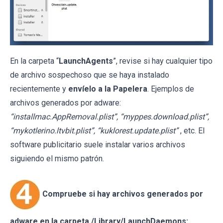
En la carpeta “
LaunchAgents
”, revise si hay cualquier tipo
de archivo sospechoso que se haya instalado
recientemente y
envíelo a la Papelera
. Ejemplos de
archivos generados por adware:
“installmac.AppRemoval.plist”, “myppes.download.plist”,
“mykotlerino.ltvbit.plist”, “kuklorest.update.plist”
, etc. El
software publicitario suele instalar varios archivos
siguiendo el mismo patrón.
Compruebe si hay archivos generados por
adware en la carpeta /Library/LaunchDaemons: