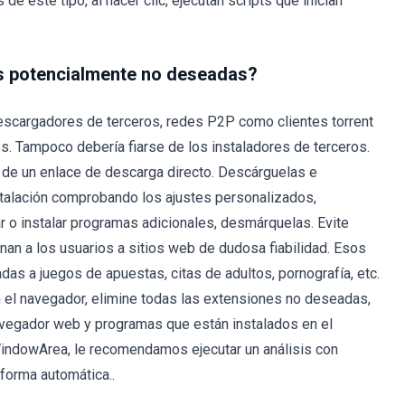
e este tipo, al hacer clic, ejecutan scripts que inician
es potencialmente no deseadas?
descargadores de terceros, redes P2P como clientes torrent
es. Tampoco debería fiarse de los instaladores de terceros.
 de un enlace de descarga directo. Descárguelas e
nstalación comprobando los ajustes personalizados,
r o instalar programas adicionales, desmárquelas. Evite
ionan a los usuarios a sitios web de dudosa fiabilidad. Esos
as a juegos de apuestas, citas de adultos, pornografía, etc.
 el navegador, elimine todas las extensiones no deseadas,
vegador web y programas que están instalados en el
WindowArea, le recomendamos ejecutar un análisis con
 forma automática..