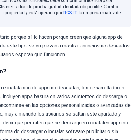
 con todas las funciones, debe comprar una licencia para
eaner. 7 días de prueba gratuita limitada disponible. Combo
es propiedad y está operado por
RCS LT
, la empresa matriz de
tario porque sí, lo hacen porque creen que alguna app de
pps de este tipo, se empiezan a mostrar anuncios no deseados
suarios esperan que funcionen.
po?
a e instalación de apps no deseadas, los desarrolladores
 incluyen apps basura en varios asistentes de descarga o
 encontrarse en las opciones personalizadas o avanzadas de
go, muy a menudo los usuarios se saltan este apartado y
re decir que permiten que se descarguen o instalen apps no
forma de descargar o instalar software publicitario sin