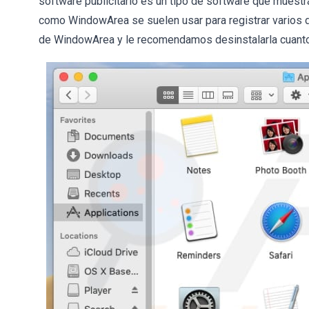
software publicitario es un tipo de software que muestr
como WindowArea se suelen usar para registrar varios 
de WindowArea y le recomendamos desinstalarla cuanto