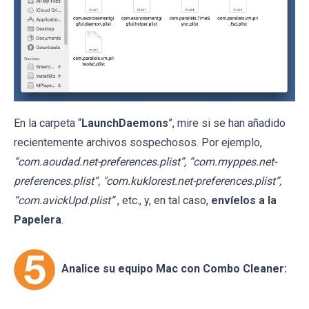
En la carpeta “
LaunchDaemons
”, mire si se han añadido
recientemente archivos sospechosos. Por ejemplo,
“com.aoudad.net-preferences.plist”, “com.myppes.net-
preferences.plist”, "com.kuklorest.net-preferences.plist”,
“com.avickUpd.plist”
, etc., y, en tal caso,
envíelos a la
Papelera
.
Analice su equipo Mac con Combo Cleaner: