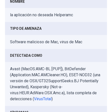
NOMBRE
la aplicación no deseada Helperamc
TIPO DE AMENAZA
Software malicioso de Mac, virus de Mac
DETECTADA COMO
Avast (MacOS:AMC-BL [PUP]), BitDefender
(Application.MAC.AMCleaner.HO), ESET-NOD32 (una
versión de OSX/GT32SupportGeeks.BJ Potentially
Unwanted), Kaspersky (Not-a-
virus:HEUR:AdWare.OSX.Amc.a), lista completa de
detecciones (
VirusTotal
)