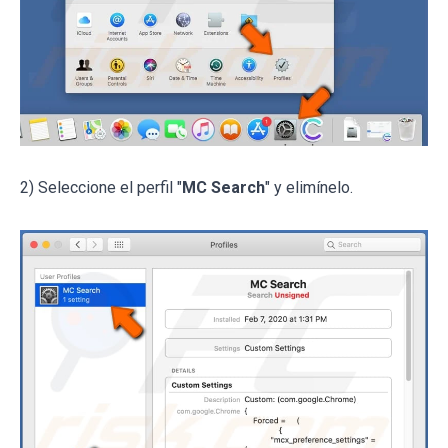
2) Seleccione el perfil "
MC Search
" y elimínelo.