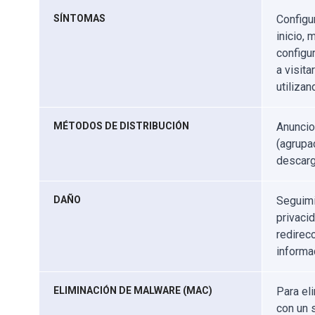
SÍNTOMAS
Configu
inicio,
configu
a visita
utiliza
MÉTODOS DE DISTRIBUCIÓN
Anuncio
(agrupa
descarg
DAÑO
Seguimi
privaci
redirec
informa
ELIMINACIÓN DE MALWARE (MAC)
Para el
con un 