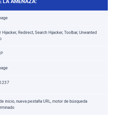
E LA AMENAZA:
page
 Hijacker, Redirect, Search Hijacker, Toolbar, Unwanted
b
PP
page
0.237
de inicio, nueva pestaña URL, motor de búsqueda
erminado