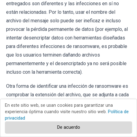
entregados son diferentes y las infecciones en sí no
están relacionadas. Por lo tanto, usar el nombre del
archivo del mensaje solo puede ser ineficaz e incluso
provocar la pérdida permanente de datos (por ejemplo, al
intentar desencriptar datos con herramientas diseñadas
para diferentes infecciones de ransomware, es probable
que los usuarios terminen dañando archivos
permanentemente y el desencriptado ya no será posible
incluso con la herramienta correcta).
Otra forma de identificar una infección de ransomware es
comprobar la extensión del archivo, que se adjunta a cada
archivo encriptado. Las infecciones de ransomware a
En este sitio web, se usan cookies para garantizar una
menudo se nombran por las extensiones que agregan
experiencia óptima cuando visite nuestro sitio web.
Política de
privacidad
(consulte los archivos encriptados por Qewe ransomware
De acuerdo
a continuación).