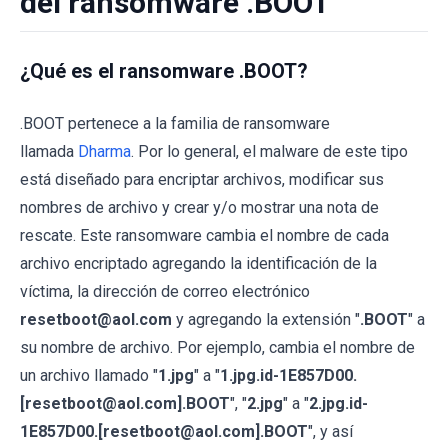
del ransomware .BOOT
¿Qué es el ransomware .BOOT?
.BOOT pertenece a la familia de ransomware
llamada
Dharma
. Por lo general, el malware de este tipo
está diseñado para encriptar archivos, modificar sus
nombres de archivo y crear y/o mostrar una nota de
rescate. Este ransomware cambia el nombre de cada
archivo encriptado agregando la identificación de la
víctima, la dirección de correo electrónico
resetboot@aol.com
y agregando la extensión "
.BOOT
" a
su nombre de archivo. Por ejemplo, cambia el nombre de
un archivo llamado "
1.jpg
" a "
1.jpg.id-1E857D00.
[resetboot@aol.com].BOOT
", "
2.jpg
" a "
2.jpg.id-
1E857D00.[resetboot@aol.com].BOOT
", y así