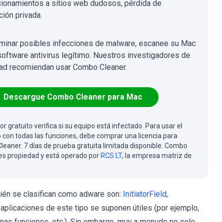
cionamientos a sitios web dudosos, pérdida de
ción privada.
iminar posibles infecciones de malware, escanee su Mac
software antivirus legítimo. Nuestros investigadores de
ad recomiendan usar Combo Cleaner.
Descargue Combo Cleaner para Mac
or gratuito verifica si su equipo está infectado. Para usar el
 con todas las funciones, debe comprar una licencia para
eaner. 7 días de prueba gratuita limitada disponible. Combo
es propiedad y está operado por
RCS LT
, la empresa matriz de
ién se clasifican como adware son:
InitiatorField
,
 aplicaciones de este tipo se suponen útiles (por ejemplo,
unas funciones, etc.). Sin embargo, muy a menudo no solo