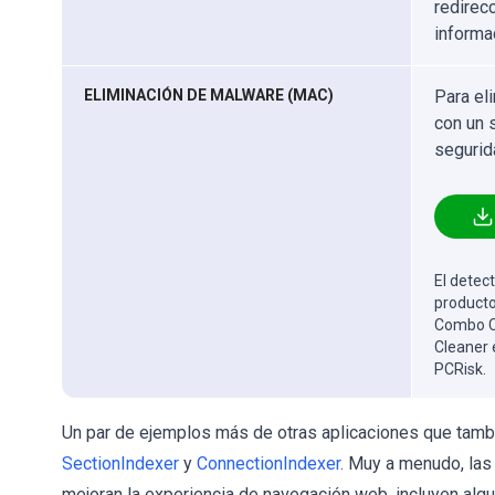
redirec
informa
ELIMINACIÓN DE MALWARE (MAC)
Para el
con un 
segurid
El detect
producto
Combo Cl
Cleaner 
PCRisk.
Un par de ejemplos más de otras aplicaciones que tamb
SectionIndexer
y
ConnectionIndexer
. Muy a menudo, las
mejoran la experiencia de navegación web, incluyen alg