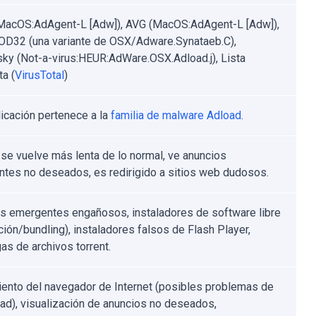
MacOS:AdAgent-L [Adw]), AVG (MacOS:AdAgent-L [Adw]),
D32 (una variante de OSX/Adware.Synataeb.C),
ky (Not-a-virus:HEUR:AdWare.OSX.Adload.j), Lista
a (
VirusTotal
)
licación pertenece a la
familia de malware Adload
.
se vuelve más lenta de lo normal, ve anuncios
tes no deseados, es redirigido a sitios web dudosos.
s emergentes engañosos, instaladores de software libre
ción/bundling), instaladores falsos de Flash Player,
as de archivos torrent.
ento del navegador de Internet (posibles problemas de
dad), visualización de anuncios no deseados,