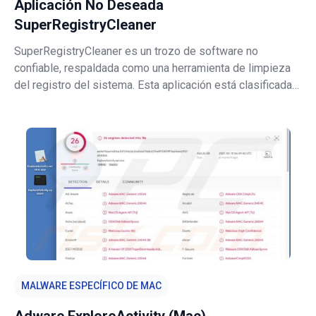
Aplicación No Deseada
SuperRegistryCleaner
SuperRegistryCleaner es un trozo de software no
confiable, respaldada como una herramienta de limpieza
del registro del sistema. Esta aplicación está clasificada
como PUA (Aplicación Potencialmente No Deseada, por
sus siglas en inglés) debido a las dudosas técnicas
empleadas para distribuirla. A
MALWARE ESPECÍFICO DE MAC