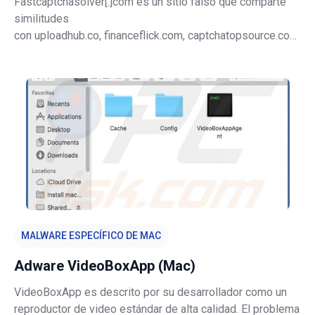
Fastcaptchasolver[.]com es un sitio falso que comparte
similitudes
con uploadhub.co, financeflick.com, captchatopsource.com
y muchos otros. Cuando se visita este sitio web, los
usuarios son redirigidos a otras páginas maliciosas/no
confiables y/o se les presenta contenido dudoso. Rara
vez se acc
MALWARE ESPECÍFICO DE MAC
Adware VideoBoxApp (Mac)
VideoBoxApp es descrito por su desarrollador como un
reproductor de video estándar de alta calidad. El problema