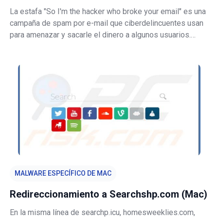
La estafa "So I'm the hacker who broke your email" es una
campaña de spam por e-mail que ciberdelincuentes usan
para amenazar y sacarle el dinero a algunos usuarios.
Normalmente, los delincuentes aseguran que tienen en su
poder un vídeo o foto humillante del destinatario y
amenazan con enviarlo
MALWARE ESPECÍFICO DE MAC
Redireccionamiento a Searchshp.com (Mac)
En la misma línea de searchp.icu, homesweeklies.com,