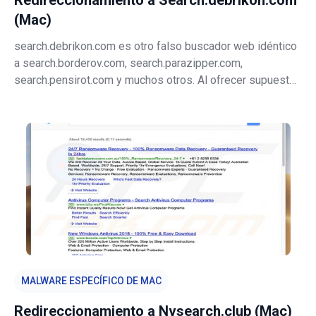
Redireccionamiento a Search.debrikon.com
(Mac)
search.debrikon.com es otro falso buscador web idéntico
a search.borderov.com, search.parazipper.com,
search.pensirot.com y muchos otros. Al ofrecer supuestos
mejores resultados de búsqueda, este sitio web da una
imagen de fiabilidad y utilidad. Sepa que los
desarrolladores promocionan este si
MALWARE ESPECÍFICO DE MAC
Redireccionamiento a Nvsearch.club (Mac)