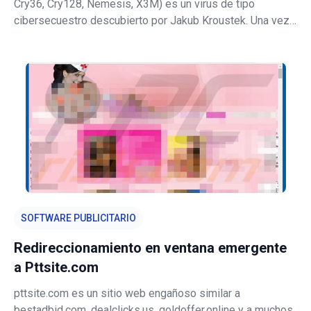
Cry36, Cry128, Nemesis, X3M) es un virus de tipo
cibersecuestro descubierto por Jakub Kroustek. Una vez
dentro, CryptON CryptoLocker cifra datos almacenados
usando algoritmos de encriptación RSA-2048 y AES-256.
Durante el cifrado, el virus cambia
SOFTWARE PUBLICITARIO
Redireccionamiento en ventana emergente
a Pttsite.com
pttsite.com es un sitio web engañoso similar a
bestadbid.com, dealclicks.us, goldoffer.online y a muchos