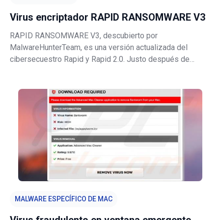
Virus encriptador RAPID RANSOMWARE V3
RAPID RANSOMWARE V3, descubierto por
MalwareHunterTeam, es una versión actualizada del
cibersecuestro Rapid y Rapid 2.0. Justo después de
introducirse, RAPID RANSOMWARE V3 cifra casi todos
los archivos almacenados y cambia su nombre siguiendo
el patrón "[números_aleatorios].EZYMN". Por ejemplo,
MALWARE ESPECÍFICO DE MAC