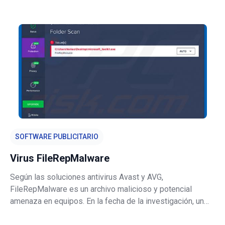
web de los usuarios generando resultados mejorados.
Juzgando solo su apariencia, search.xyz puede parecer
fiable y útil; sin embargo, este
SOFTWARE PUBLICITARIO
Virus FileRepMalware
Según las soluciones antivirus Avast y AVG,
FileRepMalware es un archivo malicioso y potencial
amenaza en equipos. En la fecha de la investigación, un
archivo de prueba era un falso KMSPico, una herramienta