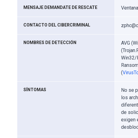
MENSAJE DEMANDATE DE RESCATE
Ventana
CONTACTO DEL CIBERCRIMINAL
zphc@co
NOMBRES DE DETECCIÓN
AVG (Wi
(Trojan
Win32/F
Ransom.
(
VirusTo
SÍNTOMAS
No se p
los arc
diferen
de soli
exigen 
desbloq