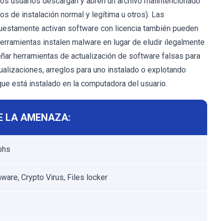
 los usuarios descargan y abren un archivo malintencionado
os de instalación normal y legítima u otros). Las
upuestamente activan software con licencia también pueden
erramientas instalen malware en lugar de eludir ilegalmente
eñar herramientas de actualización de software falsas para
ualizaciones, arreglos para uno instalado o explotando
que está instalado en la computadora del usuario.
E LA AMENAZA:
phs
are, Crypto Virus, Files locker