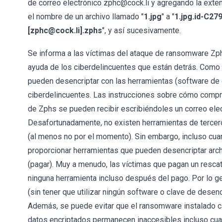
de correo electrónico zphc@cock.li y agregando la exten
el nombre de un archivo llamado "
1.jpg
" a "
1.jpg.id-C27
[zphc@cock.li].zphs
", y así sucesivamente.
Se informa a las víctimas del ataque de ransomware Zph
ayuda de los ciberdelincuentes que están detrás. Como 
pueden desencriptar con las herramientas (software de
ciberdelincuentes. Las instrucciones sobre cómo compr
de Zphs se pueden recibir escribiéndoles un correo el
Desafortunadamente, no existen herramientas de tercer
(al menos no por el momento). Sin embargo, incluso cua
proporcionar herramientas que pueden desencriptar arch
(pagar). Muy a menudo, las víctimas que pagan un rescat
ninguna herramienta incluso después del pago. Por lo gen
(sin tener que utilizar ningún software o clave de dese
Además, se puede evitar que el ransomware instalado c
datos encriptados permanecen inaccesibles incluso cua