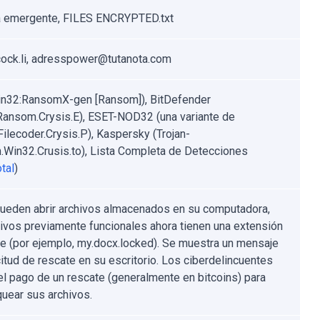
 emergente, FILES ENCRYPTED.txt
ck.li, adresspower@tutanota.com
n32:RansomX-gen [Ransom]), BitDefender
.Ransom.Crysis.E), ESET-NOD32 (una variante de
ilecoder.Crysis.P), Kaspersky (Trojan-
Win32.Crusis.to), Lista Completa de Detecciones
tal
)
ueden abrir archivos almacenados en su computadora,
hivos previamente funcionales ahora tienen una extensión
te (por ejemplo, my.docx.locked). Se muestra un mensaje
citud de rescate en su escritorio. Los ciberdelincuentes
el pago de un rescate (generalmente en bitcoins) para
uear sus archivos.