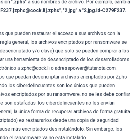
sión "
.zphs
" a sus nombres de archivo. Por ejemplo, cambia
9F237.[zphc@cock.li].zphs
", "
2.jpg
" a "
2.jpg.id-C279F237.
s que pueden restaurar el acceso a sus archivos con la
regla general, los archivos encriptados por ransomware se
 desencriptado y/o clave) que solo se pueden comprar a los
ar una herramienta de desencriptado de los desarrolladores
ectrónico a zphc@cock.li o adresspower@tutanota.com.
os que puedan desencriptar archivos encriptados por Zphs
ndo los ciberdelincuentes son los únicos que pueden
ivos encriptados por su ransomware, no se les debe confiar
e son estafadas: los ciberdelincuentes no les envían
eral, la única forma de recuperar archivos de forma gratuita
ncriptado) es restaurarlos desde una copia de seguridad.
ause más encriptados desinstalándolo. Sin embargo, los
ndo el ransomware ya no está instalado.