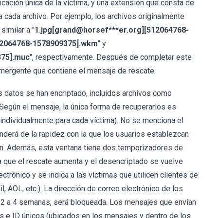
ficación única de la víctima, y una extensión que consta de
ra cada archivo. Por ejemplo, los archivos originalmente
similar a "
1.jpg[grand@horsef***er.org][512064768-
512064768-1578909375].wkm
" y
375].muc
", respectivamente. Después de completar este
mergente que contiene el mensaje de rescate.
s datos se han encriptado, incluidos archivos como
Según el mensaje, la única forma de recuperarlos es
ndividualmente para cada víctima). No se menciona el
nderá de la rapidez con la que los usuarios establezcan
ión. Además, esta ventana tiene dos temporizadores de
a que el rescate aumenta y el desencriptado se vuelve
ctrónico y se indica a las víctimas que utilicen clientes de
l, AOL, etc.). La dirección de correo electrónico de los
 2 a 4 semanas, será bloqueada. Los mensajes que envían
s e ID únicos (ubicados en los mensajes y dentro de los