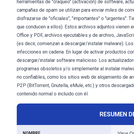
herramientas de "craqueo" (activación) de software, act
campañas de spam se utilizan para enviar miles de cor
disfrazarse de "oficiales", "importantes" o "urgentes". 
que conducen a ellos). Estos archivos adjuntos vienen 
Office y PDF, archivos ejecutables y de archivo, JavaScri
(es decir, comienzan a descargar/instalar malware). L
infecciones en cadena. En lugar de activar productos co
descargar/instalar software malicioso. Los actualizador
programas obsoletos y/o simplemente al instalar malwar
no confiables, como los sitios web de alojamiento de arc
P2P (BitTorrent, Gnutella, eMule, etc.) y otros descarg
contenido normal o incluido con él.
RESUMEN D
NOMBRE
Virus C