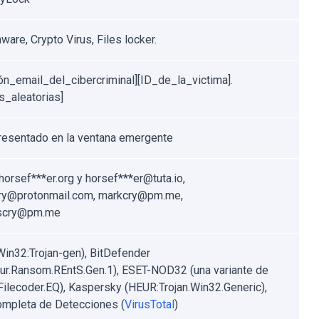
are, Crypto Virus, Files locker.
ión_email_del_cibercriminal][ID_de_la_victima].
s_aleatorias]
resentado en la ventana emergente
orsef***er.org y horsef***er@tuta.io,
ry@protonmail.com, markcry@pm.me,
scry@pm.me
Win32:Trojan-gen), BitDefender
ur.Ransom.REntS.Gen.1), ESET-NOD32 (una variante de
ilecoder.EQ), Kaspersky (HEUR:Trojan.Win32.Generic),
ompleta de Detecciones (
VirusTotal
)