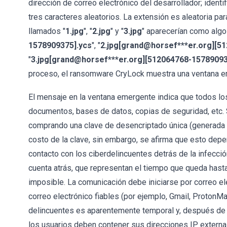
dirección de correo electrónico del desarrollador; identi
tres caracteres aleatorios. La extensión es aleatoria pa
llamados "
1.jpg
", "
2.jpg
" y "
3.jpg
" aparecerían como algo 
1578909375].ycs
", "
2.jpg[grand@horsef***er.org][
"
3.jpg[grand@horsef***er.org][512064768-1578909
proceso, el ransomware CryLock muestra una ventana e
El mensaje en la ventana emergente indica que todos lo
documentos, bases de datos, copias de seguridad, etc. 
comprando una clave de desencriptado única (generada i
costo de la clave, sin embargo, se afirma que esto depe
contacto con los ciberdelincuentes detrás de la infecc
cuenta atrás, que representan el tiempo que queda hast
imposible. La comunicación debe iniciarse por correo ele
correo electrónico fiables (por ejemplo, Gmail, ProtonMai
delincuentes es aparentemente temporal y, después de
los usuarios deben contener sus direcciones IP externa