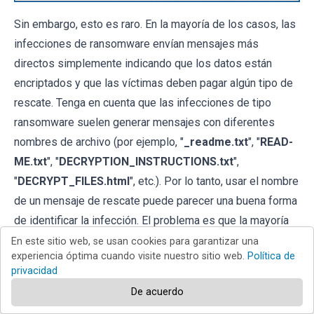
Sin embargo, esto es raro. En la mayoría de los casos, las
infecciones de ransomware envían mensajes más
directos simplemente indicando que los datos están
encriptados y que las víctimas deben pagar algún tipo de
rescate. Tenga en cuenta que las infecciones de tipo
ransomware suelen generar mensajes con diferentes
nombres de archivo (por ejemplo, "
_readme.txt
", "
READ-
ME.txt
", "
DECRYPTION_INSTRUCTIONS.txt
",
"
DECRYPT_FILES.html
", etc.). Por lo tanto, usar el nombre
de un mensaje de rescate puede parecer una buena forma
de identificar la infección. El problema es que la mayoría
de estos nombres son genéricos y algunas infecciones
En este sitio web, se usan cookies para garantizar una
experiencia óptima cuando visite nuestro sitio web.
Política de
usan los mismos nombres, aunque los mensajes
privacidad
entregados son diferentes y las infecciones en sí no
De acuerdo
están relacionadas. Por lo tanto, usar el nombre del