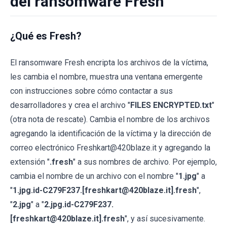
del ransomware Fresh
¿Qué es Fresh?
El ransomware Fresh encripta los archivos de la víctima,
les cambia el nombre, muestra una ventana emergente
con instrucciones sobre cómo contactar a sus
desarrolladores y crea el archivo "
FILES ENCRYPTED.txt
"
(otra nota de rescate). Cambia el nombre de los archivos
agregando la identificación de la víctima y la dirección de
correo electrónico Freshkart@420blaze.it y agregando la
extensión "
.fresh
" a sus nombres de archivo. Por ejemplo,
cambia el nombre de un archivo con el nombre "
1.jpg
" a
"
1.jpg.id-C279F237.[freshkart@420blaze.it].fresh
",
"
2.jpg
" a "
2.jpg.id-C279F237.
[freshkart@420blaze.it].fresh
", y así sucesivamente.