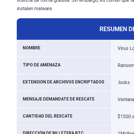
licencia de forma gratuita. Sin embargo, es común que t
instalen malware.
RESUMEN D
NOMBRE
Virus L
TIPO DE AMENAZA
Ransomw
EXTENSIÓN DE ARCHIVOS ENCRIPTADOS
.locks
MENSAJE DEMANDATE DE RESCATE
Ventan
CANTIDAD DEL RESCATE
$1500 e
DIRECCIÓN DE BILLETERA BTC
1Mc9xe