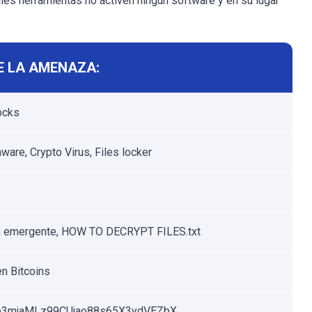
ales herramientas no activen ningún software y en su lugar
E LA AMENAZA:
ocks
are, Crypto Virus, Files locker
a emergente, HOW TO DECRYPT FILES.txt
n Bitcoins
3mjaMLz99CUjao88s65X3ydVEZbX