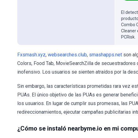
El detect
producto
Combo Cl
Cleaner 
PCRisk.
Fxsmash.xyz
,
websearches.club
,
smashapps.net
son al
Colors, Food Tab, MovieSearchZilla de secuestradores d
inofensivo. Los usuarios se sienten atraídos por la des
Sin embargo, las características prometidas rara vez est
PUAs. El único objetivo de las PUAs es generar beneficio
los usuarios. En lugar de cumplir sus promesas, las P
redireccionamientos, ejecutar campañas publicitarias int
¿Cómo se instaló nearbyme.io en mi comp