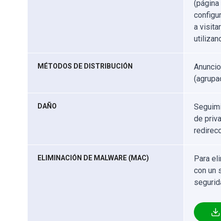
(página
configu
a visita
utiliza
MÉTODOS DE DISTRIBUCIÓN
Anuncio
(agrupa
DAÑO
Seguimi
de priv
redirec
ELIMINACIÓN DE MALWARE (MAC)
Para el
con un 
segurid