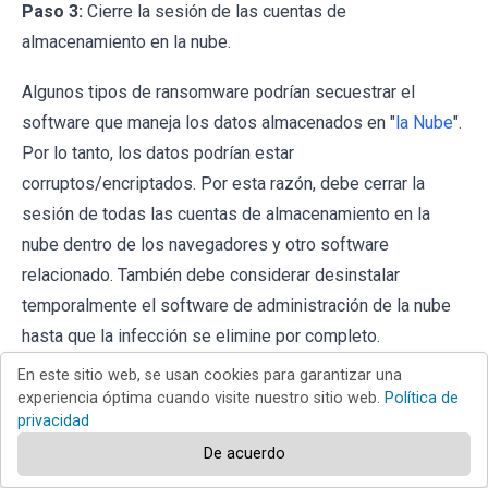
Paso 3:
Cierre la sesión de las cuentas de
almacenamiento en la nube.
Algunos tipos de ransomware podrían secuestrar el
software que maneja los datos almacenados en "
la Nube
".
Por lo tanto, los datos podrían estar
corruptos/encriptados. Por esta razón, debe cerrar la
sesión de todas las cuentas de almacenamiento en la
nube dentro de los navegadores y otro software
relacionado. También debe considerar desinstalar
temporalmente el software de administración de la nube
hasta que la infección se elimine por completo.
En este sitio web, se usan cookies para garantizar una
Identificar la infección del ransomware:
experiencia óptima cuando visite nuestro sitio web.
Política de
privacidad
Para manejar adecuadamente una infección, primero hay
De acuerdo
que identificarla. Algunas infecciones de ransomware