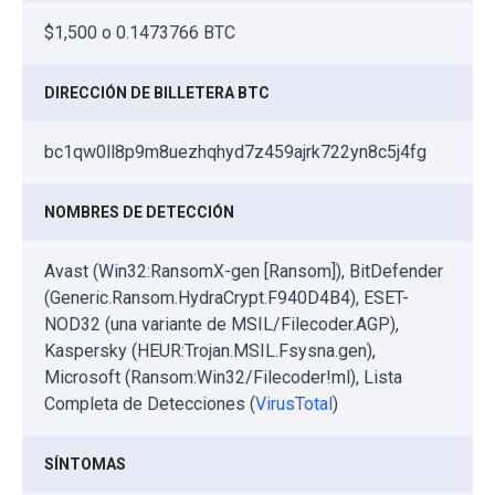
$1,500 o 0.1473766 BTC
DIRECCIÓN DE BILLETERA BTC
bc1qw0ll8p9m8uezhqhyd7z459ajrk722yn8c5j4fg
NOMBRES DE DETECCIÓN
Avast (Win32:RansomX-gen [Ransom]), BitDefender
(Generic.Ransom.HydraCrypt.F940D4B4), ESET-
NOD32 (una variante de MSIL/Filecoder.AGP),
Kaspersky (HEUR:Trojan.MSIL.Fsysna.gen),
Microsoft (Ransom:Win32/Filecoder!ml), Lista
Completa de Detecciones (
VirusTotal
)
SÍNTOMAS