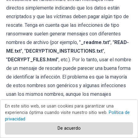
directos simplemente indicando que los datos están
encriptados y que las víctimas deben pagar algún tipo de
rescate. Tenga en cuenta que las infecciones de tipo
ransomware suelen generar mensajes con diferentes
nombres de archivo (por ejemplo, "
_readme.txt
", "
READ-
ME.txt
", "
DECRYPTION_INSTRUCTIONS.txt
",
"
DECRYPT_FILES.html
", etc.). Por lo tanto, usar el nombre
de un mensaje de rescate puede parecer una buena forma
de identificar la infección. El problema es que la mayoría
de estos nombres son genéricos y algunas infecciones
usan los mismos nombres, aunque los mensajes
entregados son diferentes y las infecciones en sí no
En este sitio web, se usan cookies para garantizar una
están relacionadas. Por lo tanto, usar el nombre del
experiencia óptima cuando visite nuestro sitio web.
Política de
privacidad
archivo del mensaje solo puede ser ineficaz e incluso
provocar la pérdida permanente de datos (por ejemplo, al
De acuerdo
intentar desencriptar datos con herramientas diseñadas