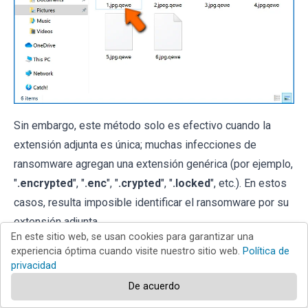
Sin embargo, este método solo es efectivo cuando la
extensión adjunta es única; muchas infecciones de
ransomware agregan una extensión genérica (por ejemplo,
"
.encrypted
", "
.enc
", "
.crypted
", "
.locked
", etc.). En estos
casos, resulta imposible identificar el ransomware por su
extensión adjunta.
En este sitio web, se usan cookies para garantizar una
experiencia óptima cuando visite nuestro sitio web.
Política de
Una de las formas más fáciles y rápidas de identificar una
privacidad
infección de ransomware es utilizar el
sitio web ID
De acuerdo
Ransomware
. Este servicio es compatible con la mayoría