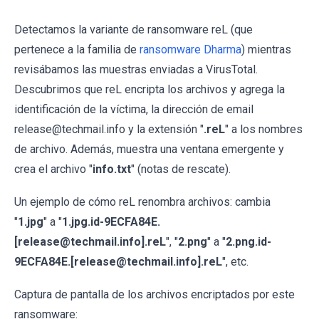
Detectamos la variante de ransomware reL (que
pertenece a la familia de
ransomware Dharma
) mientras
revisábamos las muestras enviadas a VirusTotal.
Descubrimos que reL encripta los archivos y agrega la
identificación de la víctima, la dirección de email
release@techmail.info y la extensión "
.reL
" a los nombres
de archivo. Además, muestra una ventana emergente y
crea el archivo "
info.txt
" (notas de rescate).
Un ejemplo de cómo reL renombra archivos: cambia
"
1.jpg
" a "
1.jpg.id-9ECFA84E.
[release@techmail.info].reL
", "
2.png
" a "
2.png.id-
9ECFA84E.[release@techmail.info].reL
", etc.
Captura de pantalla de los archivos encriptados por este
ransomware: