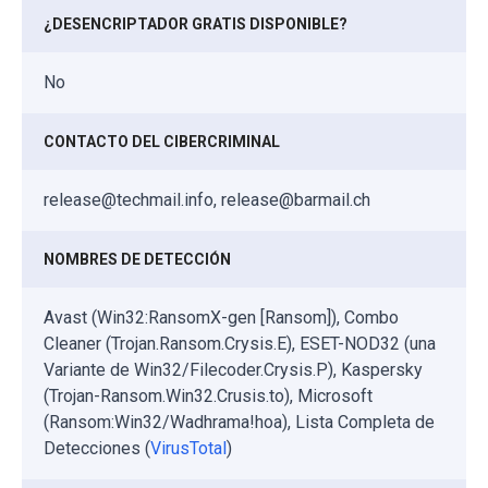
¿DESENCRIPTADOR GRATIS DISPONIBLE?
No
CONTACTO DEL CIBERCRIMINAL
release@techmail.info, release@barmail.ch
NOMBRES DE DETECCIÓN
Avast (Win32:RansomX-gen [Ransom]), Combo
Cleaner (Trojan.Ransom.Crysis.E), ESET-NOD32 (una
Variante de Win32/Filecoder.Crysis.P), Kaspersky
(Trojan-Ransom.Win32.Crusis.to), Microsoft
(Ransom:Win32/Wadhrama!hoa), Lista Completa de
Detecciones (
VirusTotal
)