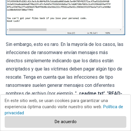
Sin embargo, esto es raro. En la mayoría de los casos, las
infecciones de ransomware envían mensajes más
directos simplemente indicando que los datos están
encriptados y que las víctimas deben pagar algún tipo de
rescate. Tenga en cuenta que las infecciones de tipo
ransomware suelen generar mensajes con diferentes
nombres de archivo (por ejemplo, "
_readme.txt
", "
READ-
En este sitio web, se usan cookies para garantizar una
ME.txt
", "
DECRYPTION_INSTRUCTIONS.txt
",
experiencia óptima cuando visite nuestro sitio web.
Política de
"
DECRYPT_FILES.html
", etc.). Por lo tanto, usar el nombre
privacidad
de un mensaje de rescate puede parecer una buena forma
De acuerdo
de identificar la infección. El problema es que la mayoría