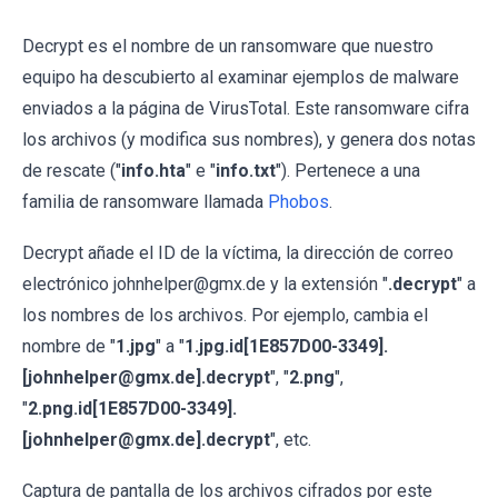
Decrypt es el nombre de un ransomware que nuestro
equipo ha descubierto al examinar ejemplos de malware
enviados a la página de VirusTotal. Este ransomware cifra
los archivos (y modifica sus nombres), y genera dos notas
de rescate ("
info.hta
" e "
info.txt
"). Pertenece a una
familia de ransomware llamada
Phobos
.
Decrypt añade el ID de la víctima, la dirección de correo
electrónico johnhelper@gmx.de y la extensión "
.decrypt
" a
los nombres de los archivos. Por ejemplo, cambia el
nombre de "
1.jpg
" a "
1.jpg.id[1E857D00-3349].
[johnhelper@gmx.de].decrypt
", "
2.png
",
"
2.png.id[1E857D00-3349].
[johnhelper@gmx.de].decrypt
", etc.
Captura de pantalla de los archivos cifrados por este