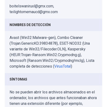
boitelswaniruxl@gmx.com,
teilightomemaucd@gmx.com
NOMBRES DE DETECCIÓN
Avast (Win32:Malware-gen), Combo Cleaner
(Trojan.GenericKD.39834878), ESET-NOD32 (Una
variante de Win32/Filecoder.OLN), Kaspersky
(HEUR:Trojan-Ransom.Win32.Crypmodng.g),
Microsoft (Ransom:Win32/Crypmodng!mclg), Lista
completa de detecciones (
VirusTotal
)
SÍNTOMAS
No se pueden abrir los archivos almacenados en el
ordenador, los archivos que antes funcionaban ahora
tienen una extensión diferente (por ejemplo,