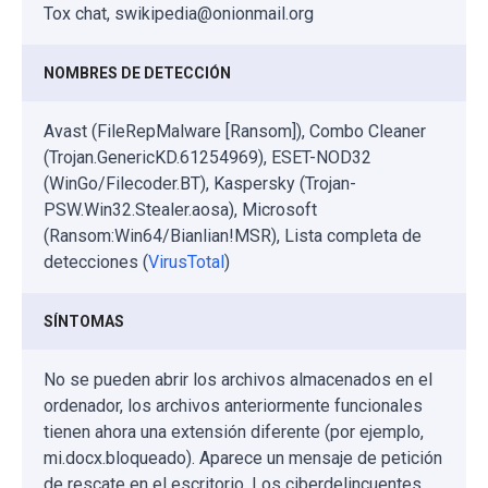
Tox chat, swikipedia@onionmail.org
NOMBRES DE DETECCIÓN
Avast (FileRepMalware [Ransom]), Combo Cleaner
(Trojan.GenericKD.61254969), ESET-NOD32
(WinGo/Filecoder.BT), Kaspersky (Trojan-
PSW.Win32.Stealer.aosa), Microsoft
(Ransom:Win64/Bianlian!MSR), Lista completa de
detecciones (
VirusTotal
)
SÍNTOMAS
No se pueden abrir los archivos almacenados en el
ordenador, los archivos anteriormente funcionales
tienen ahora una extensión diferente (por ejemplo,
mi.docx.bloqueado). Aparece un mensaje de petición
de rescate en el escritorio. Los ciberdelincuentes