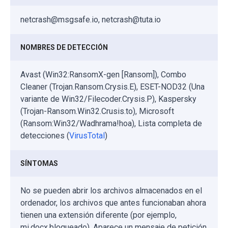
netcrash@msgsafe.io, netcrash@tuta.io
NOMBRES DE DETECCIÓN
Avast (Win32:RansomX-gen [Ransom]), Combo
Cleaner (Trojan.Ransom.Crysis.E), ESET-NOD32 (Una
variante de Win32/Filecoder.Crysis.P), Kaspersky
(Trojan-Ransom.Win32.Crusis.to), Microsoft
(Ransom:Win32/Wadhrama!hoa), Lista completa de
detecciones (
VirusTotal
)
SÍNTOMAS
No se pueden abrir los archivos almacenados en el
ordenador, los archivos que antes funcionaban ahora
tienen una extensión diferente (por ejemplo,
mi.docx.bloqueado). Aparece un mensaje de petición