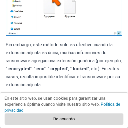
Sin embargo, este método solo es efectivo cuando la
extensión adjunta es única; muchas infecciones de
ransomware agregan una extensión genérica (por ejemplo,
"
.encrypted
", "
.enc
", "
.crypted
", "
.locked
", etc.). En estos
casos, resulta imposible identificar el ransomware por su
extensión adjunta.
Una de las formas más fáciles y rápidas de identificar una
En este sitio web, se usan cookies para garantizar una
experiencia óptima cuando visite nuestro sitio web.
Política de
infección de ransomware es utilizar el
sitio web ID
privacidad
Ransomware
. Este servicio es compatible con la mayoría
De acuerdo
de las infecciones de ransomware existentes. Las