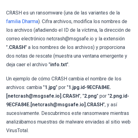
CRASH es un ransomware (una de las variantes de la
familia Dharma
). Cifra archivos, modifica los nombres de
los archivos (añadiendo el ID de la víctima, la dirección de
correo electrónico netcrash@msgsafe.io y la extensión
"
.CRASH
" a los nombres de los archivos) y proporciona
dos notas de rescate (muestra una ventana emergente y
deja caer el archivo "
info.txt
".
Un ejemplo de cómo CRASH cambia el nombre de los
archivos: cambia "
1.jpg
" por "
1.jpg.id-9ECFA84E.
[netcrash@msgsafe.io].CRASH
", "
2.png
" por "
2.png.id-
9ECFA84E.[netcrash@msgsafe.io].CRASH
", y así
sucesivamente. Descubrimos este ransomware mientras
analizábamos muestras de malware enviadas al sitio web
VirusTotal.