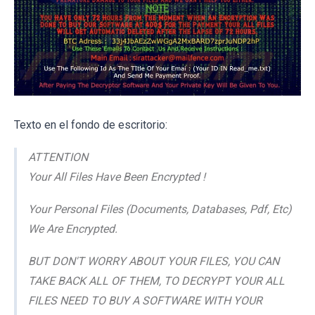
Texto en el fondo de escritorio:
ATTENTION
Your All Files Have Been Encrypted !
Your Personal Files (Documents, Databases, Pdf, Etc)
We Are Encrypted.
BUT DON'T WORRY ABOUT YOUR FILES, YOU CAN
TAKE BACK ALL OF THEM, TO DECRYPT YOUR ALL
FILES NEED TO BUY A SOFTWARE WITH YOUR