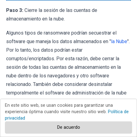
Paso 3:
Cierre la sesión de las cuentas de
almacenamiento en la nube.
Algunos tipos de ransomware podrían secuestrar el
software que maneja los datos almacenados en "
la Nube
".
Por lo tanto, los datos podrían estar
corruptos/encriptados. Por esta razón, debe cerrar la
sesión de todas las cuentas de almacenamiento en la
nube dentro de los navegadores y otro software
relacionado. También debe considerar desinstalar
temporalmente el software de administración de la nube
hasta que la infección se elimine por completo.
En este sitio web, se usan cookies para garantizar una
experiencia óptima cuando visite nuestro sitio web.
Política de
Identificar la infección del ransomware:
privacidad
De acuerdo
Para manejar adecuadamente una infección, primero hay