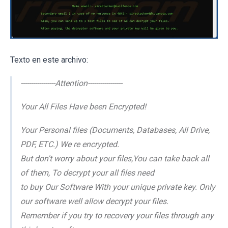
Texto en este archivo:
-----------------Attention-----------------
Your All Files Have been Encrypted!
Your Personal files (Documents, Databases, All Drive,
PDF, ETC.) We re encrypted.
But don't worry about your files,You can take back all
of them, To decrypt your all files need
to buy Our Software With your unique private key. Only
our software well allow decrypt your files.
Remember if you try to recovery your files through any