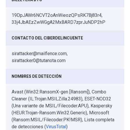
19DpJAWr6NCVT2oAnWieozQPsRK7Bj83r4,
33j4JbAEzZwWGgA2MxBARD7zprJuNDP2hP
CONTACTO DEL CIBERDELINCUENTE
sirattacker@mailfence.com,
sirattacker0@tutanota.com
NOMBRES DE DETECCIÓN
Avast (Win32:RansomX-gen [Ransom]), Combo
Cleaner (IL:Trojan.MSILZilla.24983), ESET-NOD32
(Una variante de MSIL/Filecoder.APU), Kaspersky
(HEUR:Trojan-Ransom.Win32.Generic), Microsoft
(Ransom:MSIL/Filecoder.PK!MSR), Lista completa
de detecciones (
VirusTotal
)