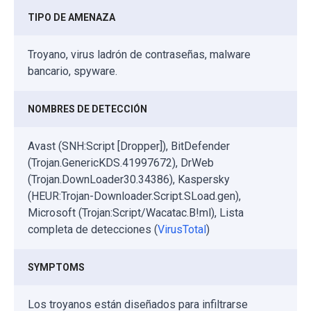
TIPO DE AMENAZA
Troyano, virus ladrón de contraseñas, malware
bancario, spyware.
NOMBRES DE DETECCIÓN
Avast (SNH:Script [Dropper]), BitDefender
(Trojan.GenericKDS.41997672), DrWeb
(Trojan.DownLoader30.34386), Kaspersky
(HEUR:Trojan-Downloader.Script.SLoad.gen),
Microsoft (Trojan:Script/Wacatac.B!ml), Lista
completa de detecciones (
VirusTotal
)
SYMPTOMS
Los troyanos están diseñados para infiltrarse