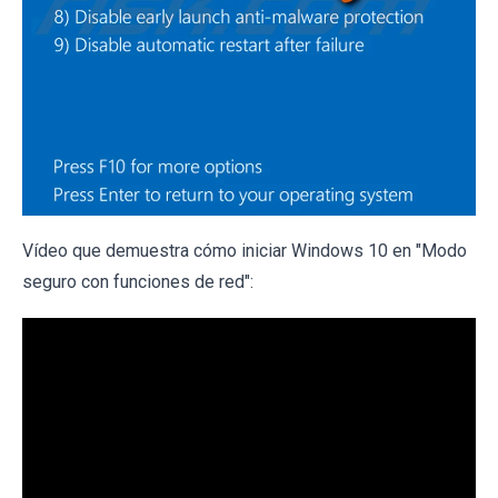
Vídeo que demuestra cómo iniciar Windows 10 en "Modo
seguro con funciones de red":