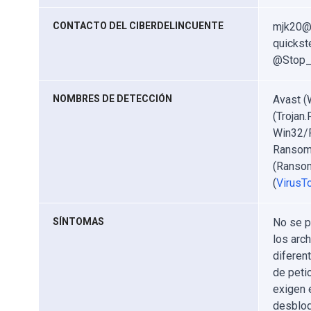
CONTACTO DEL CIBERDELINCUENTE
mjk20@t
quickst
@Stop_2
NOMBRES DE DETECCIÓN
Avast (
(Trojan
Win32/F
Ransom.
(Ransom
(
VirusTo
SÍNTOMAS
No se p
los arc
diferen
de peti
exigen 
desbloq