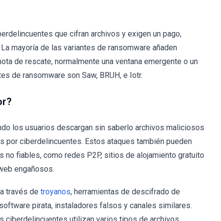
rdelincuentes que cifran archivos y exigen un pago,
. La mayoría de las variantes de ransomware añaden
 nota de rescate, normalmente una ventana emergente o un
ntes de ransomware son Saw, BRUH, e Iotr.
or?
do los usuarios descargan sin saberlo archivos maliciosos
os por ciberdelincuentes. Estos ataques también pueden
 no fiables, como redes P2P, sitios de alojamiento gratuito
s web engañosos.
 a través de
troyanos
, herramientas de descifrado de
oftware pirata, instaladores falsos y canales similares.
s ciberdelincuentes utilizan varios tipos de archivos