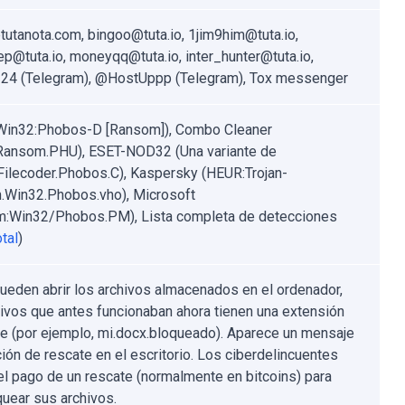
utanota.com, bingoo@tuta.io, 1jim9him@tuta.io,
ep@tuta.io, moneyqq@tuta.io, inter_hunter@tuta.io,
4 (Telegram), @HostUppp (Telegram), Tox messenger
Win32:Phobos-D [Ransom]), Combo Cleaner
.Ransom.PHU), ESET-NOD32 (Una variante de
ilecoder.Phobos.C), Kaspersky (HEUR:Trojan-
Win32.Phobos.vho), Microsoft
:Win32/Phobos.PM), Lista completa de detecciones
tal
)
ueden abrir los archivos almacenados en el ordenador,
hivos que antes funcionaban ahora tienen una extensión
te (por ejemplo, mi.docx.bloqueado). Aparece un mensaje
ción de rescate en el escritorio. Los ciberdelincuentes
el pago de un rescate (normalmente en bitcoins) para
uear sus archivos.