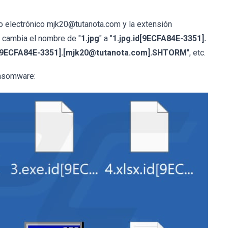
eo electrónico mjk20@tutanota.com y la extensión
, cambia el nombre de "
1.jpg
" a "
1.jpg.id[9ECFA84E-3351].
d[9ECFA84E-3351].[mjk20@tutanota.com].SHTORM
", etc.
ansomware: