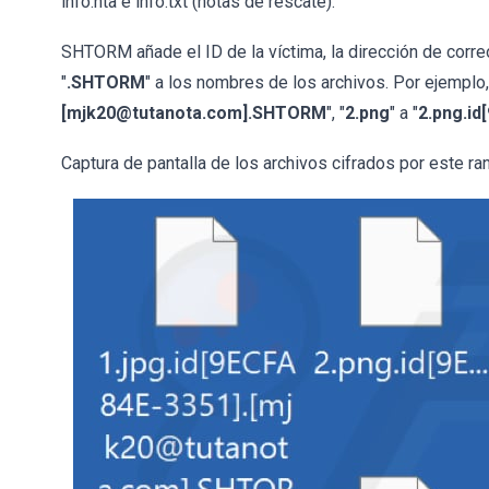
info.hta e info.txt (notas de rescate).
SHTORM añade el ID de la víctima, la dirección de corr
"
.SHTORM
" a los nombres de los archivos. Por ejemplo
[mjk20@tutanota.com].SHTORM
", "
2.png
" a "
2.png.i
Captura de pantalla de los archivos cifrados por este r