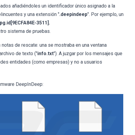
ados añadiéndoles un identificador único asignado a la
elincuentes y una extensión "
.deepindeep
". Por ejemplo, un
jpg.id[9ECFA84E-3511].
stro sistema de pruebas.
s notas de rescate: una se mostraba en una ventana
archivo de texto ("
info.txt
"). A juzgar por los mensajes que
ndes entidades (como empresas) y no a usuarios
nsomware DeepInDeep: