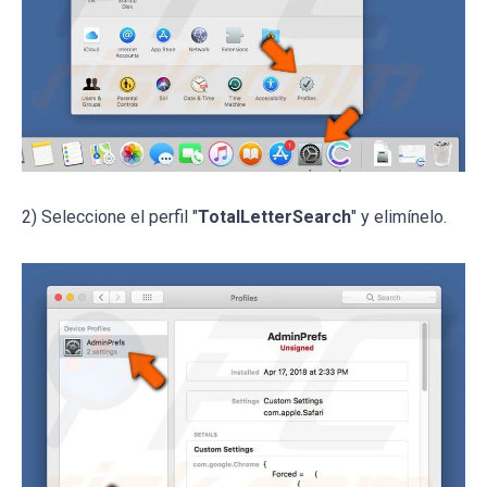
2) Seleccione el perfil "
TotalLetterSearch
" y elimínelo.