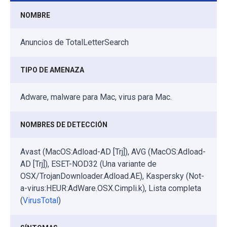
NOMBRE
Anuncios de TotalLetterSearch
TIPO DE AMENAZA
Adware, malware para Mac, virus para Mac.
NOMBRES DE DETECCIÓN
Avast (MacOS:Adload-AD [Trj]), AVG (MacOS:Adload-
AD [Trj]), ESET-NOD32 (Una variante de
OSX/TrojanDownloader.Adload.AE), Kaspersky (Not-
a-virus:HEUR:AdWare.OSX.Cimpli.k), Lista completa
(
VirusTotal
)