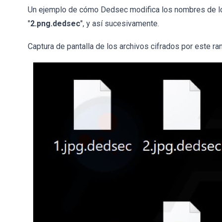
Un ejemplo de cómo Dedsec modifica los nombres de lo
"
2.png.dedsec
", y así sucesivamente.
Captura de pantalla de los archivos cifrados por este r