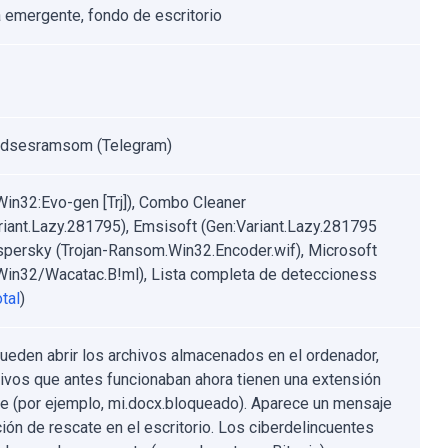
 emergente, fondo de escritorio
edsesramsom (Telegram)
Win32:Evo-gen [Trj]), Combo Cleaner
riant.Lazy.281795), Emsisoft (Gen:Variant.Lazy.281795
aspersky (Trojan-Ransom.Win32.Encoder.wif), Microsoft
:Win32/Wacatac.B!ml), Lista completa de deteccioness
tal
)
ueden abrir los archivos almacenados en el ordenador,
hivos que antes funcionaban ahora tienen una extensión
te (por ejemplo, mi.docx.bloqueado). Aparece un mensaje
ción de rescate en el escritorio. Los ciberdelincuentes