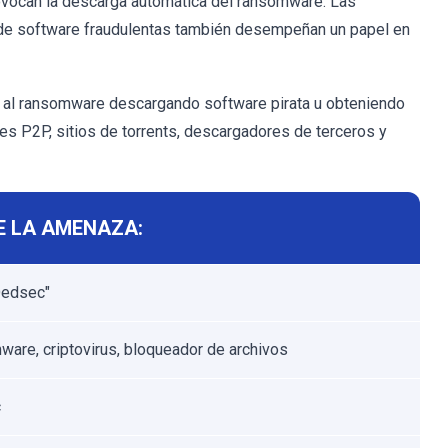
ovocan la descarga automática del ransomware. Las
de software fraudulentas también desempeñan un papel en
al ransomware descargando software pirata u obteniendo
s P2P, sitios de torrents, descargadores de terceros y
E LA AMENAZA:
Dedsec"
are, criptovirus, bloqueador de archivos
c