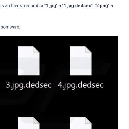
s archivos: renombra "
1.jpg
" a "
1.jpg.dedsec
", "
2.png
" a
ansomware: