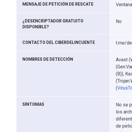
MENSAJE DE PETICIÓN DE RESCATE
Ventana
¿DESENCRIPTADOR GRATUITO
No
DISPONIBLE?
CONTACTO DEL CIBERDELINCUENTE
t.me/d
NOMBRES DE DETECCIÓN
Avast (
(Gen:Va
(B)), K
(Trojan
(
VirusTo
SÍNTOMAS
No se p
los arc
diferen
de peti