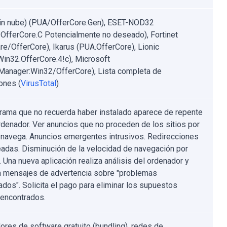
sin nube) (PUA/OfferCore.Gen), ESET-NOD32
OfferCore.C Potencialmente no deseado), Fortinet
re/OfferCore), Ikarus (PUA.OfferCore), Lionic
.Win32.OfferCore.4!c), Microsoft
anager:Win32/OfferCore), Lista completa de
ones (
VirusTotal
)
rama que no recuerda haber instalado aparece de repente
rdenador. Ver anuncios que no proceden de los sitios por
 navega. Anuncios emergentes intrusivos. Redirecciones
adas. Disminución de la velocidad de navegación por
. Una nueva aplicación realiza análisis del ordenador y
 mensajes de advertencia sobre "problemas
ados". Solicita el pago para eliminar los supuestos
 encontrados.
dores de software gratuito (bundling), redes de