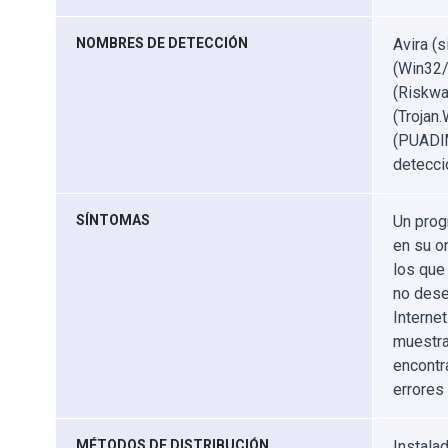
NOMBRES DE DETECCIÓN
Avira (
(Win32/
(Riskwa
(Trojan
(PUADlM
detecci
SÍNTOMAS
Un prog
en su o
los que
no dese
Internet
muestra
encontr
errores
MÉTODOS DE DISTRIBUCIÓN
Instala