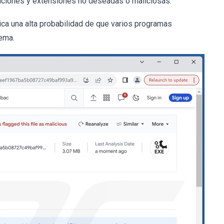
caciones y extensiones no deseadas o maliciosas.
ica una alta probabilidad de que varios programas
tema.