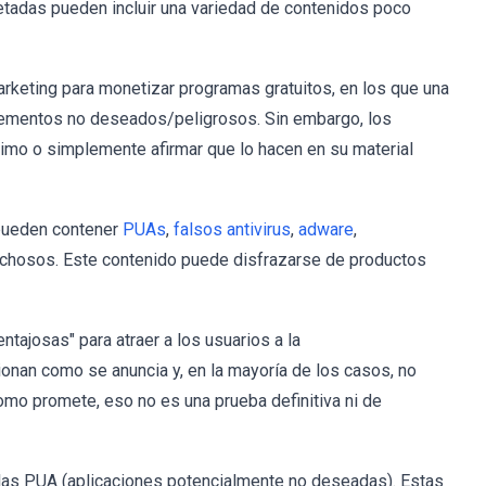
etadas pueden incluir una variedad de contenidos poco
rketing para monetizar programas gratuitos, en los que una
lementos no deseados/peligrosos. Sin embargo, los
imo o simplemente afirmar que lo hacen en su material
pueden contener
PUAs
,
falsos antivirus
,
adware
,
hosos. Este contenido puede disfrazarse de productos
tajosas" para atraer a los usuarios a la
ionan como se anuncia y, en la mayoría de los casos, no
como promete, eso no es una prueba definitiva ni de
 las PUA (aplicaciones potencialmente no deseadas). Estas