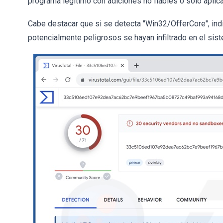
programa legítimo con adiciones no fiables o sólo apli
Cabe destacar que si se detecta "Win32/OfferCore", ind
potencialmente peligrosos se hayan infiltrado en el sis