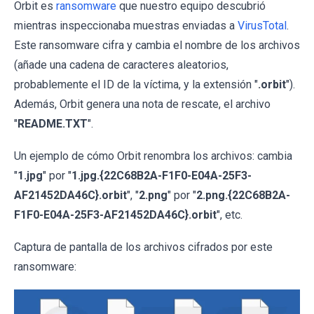
Orbit es
ransomware
que nuestro equipo descubrió
mientras inspeccionaba muestras enviadas a
VirusTotal
.
Este ransomware cifra y cambia el nombre de los archivos
(añade una cadena de caracteres aleatorios,
probablemente el ID de la víctima, y la extensión "
.orbit
").
Además, Orbit genera una nota de rescate, el archivo
"
README.TXT
".
Un ejemplo de cómo Orbit renombra los archivos: cambia
"
1.jpg
" por "
1.jpg.{22C68B2A-F1F0-E04A-25F3-
AF21452DA46C}.orbit
", "
2.png
" por "
2.png.{22C68B2A-
F1F0-E04A-25F3-AF21452DA46C}.orbit
", etc.
Captura de pantalla de los archivos cifrados por este
ransomware: