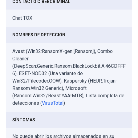
CONTACTO CIBERCRIMINAL
Chat TOX
NOMBRES DE DETECCIÓN
Avast (Win32:RansomX-gen [Ransom]), Combo
Cleaner
(DeepScan:Generic.Ransom.BlackLockbit.A.46CDFFF
6), ESET-NOD32 (Una variante de
Win32/Filecoder.OOW), Kaspersky (HEUR:Trojan-
Ransom.Win32.Generic), Microsoft
(Ransom:Win32/Beast.YAA!MTB), Lista completa de
detecciones (
VirusTotal
)
SÍNTOMAS
No puede abrir los archivos almacenados en su