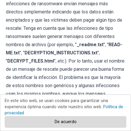
infecciones de ransomware envían mensajes más
directos simplemente indicando que los datos están
encriptados y que las víctimas deben pagar algún tipo de
rescate. Tenga en cuenta que las infecciones de tipo
ransomware suelen generar mensajes con diferentes
nombres de archivo (por ejemplo, "
_readme.txt
", "
READ-
ME.txt
", "
DECRYPTION_INSTRUCTIONS.txt
",
"
DECRYPT_FILES.html
", etc.). Por lo tanto, usar el nombre
de un mensaje de rescate puede parecer una buena forma
de identificar la infección. El problema es que la mayoría
de estos nombres son genéricos y algunas infecciones
usan los mismos nombres, aunque los mensajes
En este sitio web, se usan cookies para garantizar una
entregados son diferentes y las infecciones en sí no
experiencia óptima cuando visite nuestro sitio web.
Política de
están relacionadas. Por lo tanto, usar el nombre del
privacidad
archivo del mensaje solo puede ser ineficaz e incluso
De acuerdo
provocar la pérdida permanente de datos (por ejemplo, al