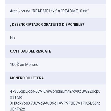
Archivos de "README1.txt" a "README10.txt"
¿DESENCRIPTADOR GRATUITO DISPONIBLE?
No
CANTIDAD DEL RESCATE
100$ en Monero
MONERO BILLETERA
47vJ6gpLjdbN67VK7aWbrjidnUmm7cvKtjBW22ocpu
d3TMd
3HXgxYosX7Jj7Vd9AuD9q1AVP9FBB7V1PK5L56nc
JBhFh2x