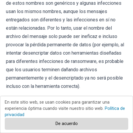
de estos nombres son genéricos y algunas infecciones
usan los mismos nombres, aunque los mensajes
entregados son diferentes y las infecciones en sí no
están relacionadas. Por lo tanto, usar el nombre del
archivo del mensaje solo puede ser ineficaz e incluso
provocar la pérdida permanente de datos (por ejemplo, al
intentar desencriptar datos con herramientas diseñadas
para diferentes infecciones de ransomware, es probable
que los usuarios terminen dañando archivos
permanentemente y el desencriptado ya no será posible
incluso con la herramienta correcta).
Otra forma de identificar una infección de ransomware es
En este sitio web, se usan cookies para garantizar una
comprobar la extensión del archivo, que se adjunta a cada
experiencia óptima cuando visite nuestro sitio web.
Política de
privacidad
archivo encriptado. Las infecciones de ransomware a
De acuerdo
menudo se nombran por las extensiones que agregan