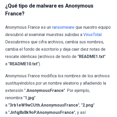
¿Qué tipo de malware es Anonymous
France?
Anonymous France es un
ransomware
que nuestro equipo
descubrió al examinar muestras subidas a
VirusTotal
.
Descubrimos que cifra archivos, cambia sus nombres,
cambia el fondo de escritorio y deja caer diez notas de
rescate idénticas (archivos de texto de "
README1.txt
"
a "
README10.txt
").
Anonymous France modifica los nombres de los archivos
sustituyéndolos por un nombre aleatorio y añadiendo la
extensión "
.AnonymousFrance
". Por ejemplo,
renombra "
1.jpg
"
a "
3rb1eW9wCUth.AnonymousFrance
", "
2.png
"
a "
Jnfqj8x8k9oP.AnonymousFrance
", y así