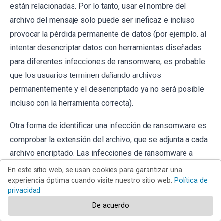
están relacionadas. Por lo tanto, usar el nombre del
archivo del mensaje solo puede ser ineficaz e incluso
provocar la pérdida permanente de datos (por ejemplo, al
intentar desencriptar datos con herramientas diseñadas
para diferentes infecciones de ransomware, es probable
que los usuarios terminen dañando archivos
permanentemente y el desencriptado ya no será posible
incluso con la herramienta correcta).
Otra forma de identificar una infección de ransomware es
comprobar la extensión del archivo, que se adjunta a cada
archivo encriptado. Las infecciones de ransomware a
menudo se nombran por las extensiones que agregan
En este sitio web, se usan cookies para garantizar una
experiencia óptima cuando visite nuestro sitio web.
Política de
(consulte los archivos encriptados por Qewe ransomware
privacidad
a continuación).
De acuerdo