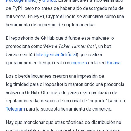
Package Index
) y
GitHub
. Este malware ha sido eliminado
de PyPI, pero no antes de haber sido descargado más de
mil veces. En PyPI, CryptoAITools se anunciaba como una
herramienta de comercio de criptomonedas.
El repositorio de GitHub que difunde este malware lo
promociona como
"Meme Token Hunter Bot
", un bot
basado en IA (
Inteligencia Artificial
) que realiza
operaciones en tiempo real con
memes
en la red
Solana
.
Los ciberdelincuentes crearon una impresión de
legitimidad para el repositorio manteniendo una presencia
activa en GitHub. Otro método para crear una ilusión de
reputación es la creación de un canal de "soporte" falso en
Telegram
para la supuesta herramienta de comercio.
Hay que mencionar que otras técnicas de distribución no
son improbables. Por lo general, el malware se propaga