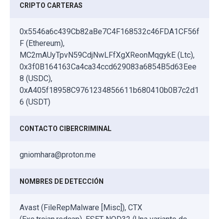
CRIPTO CARTERAS
0x5546a6c439Cb82aBe7C4F168532c46FDA1CF56f
F (Ethereum),
MC2mAUyTpvN59CdjNwLFfXgXReonMqgykE (Ltc),
0x3f0B164163Ca4ca34ccd629083a6854B5d63Eee
8 (USDC),
0xA405f18958C9761234856611b680410b0B7c2d1
6 (USDT)
CONTACTO CIBERCRIMINAL
gniomhara@proton.me
NOMBRES DE DETECCIÓN
Avast (FileRepMalware [Misc]), CTX