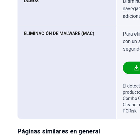
DAÑOS
Disminu
navegad
adicion
ELIMINACIÓN DE MALWARE (MAC)
Para el
con un 
segurid
El detect
producto
Combo Cl
Cleaner 
PCRisk.
Páginas similares en general