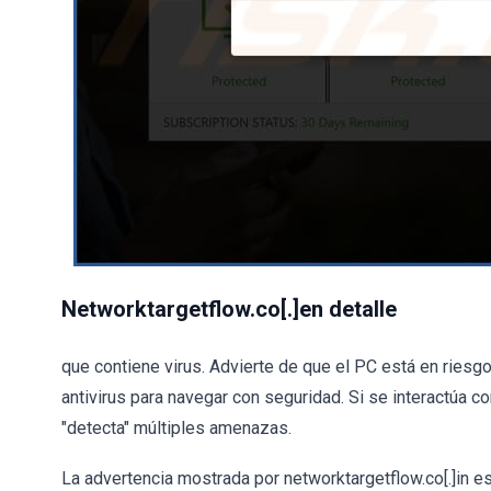
Networktargetflow.co[.]en detalle
que contiene virus. Advierte de que el PC está en riesgo 
antivirus para navegar con seguridad. Si se interactúa con
"detecta" múltiples amenazas.
La advertencia mostrada por networktargetflow.co[.]in e