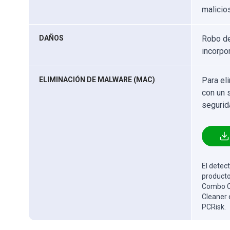
malicios
DAÑOS
Robo de
incorpo
ELIMINACIÓN DE MALWARE (MAC)
Para el
con un 
segurid
El detect
producto
Combo Cl
Cleaner 
PCRisk.