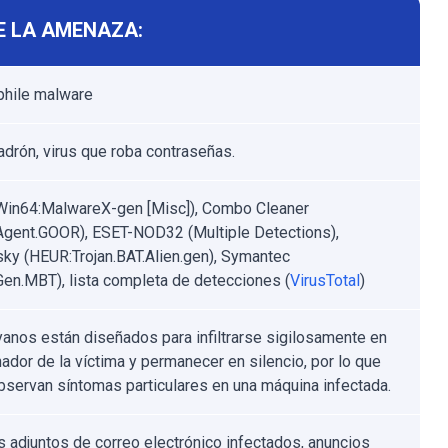
E LA AMENAZA:
hile malware
ladrón, virus que roba contraseñas.
Win64:MalwareX-gen [Misc]), Combo Cleaner
.Agent.GOOR), ESET-NOD32 (Multiple Detections),
ky (HEUR:Trojan.BAT.Alien.gen), Symantec
.Gen.MBT), lista completa de detecciones (
VirusTotal
)
yanos están diseñados para infiltrarse sigilosamente en
nador de la víctima y permanecer en silencio, por lo que
bservan síntomas particulares en una máquina infectada.
s adjuntos de correo electrónico infectados, anuncios